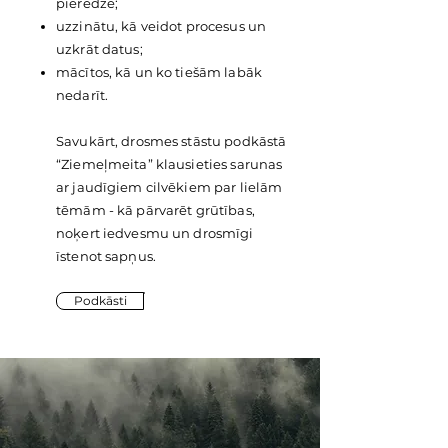
pieredzē;
uzzinātu, kā veidot procesus un
uzkrāt datus;
mācītos, kā un ko tiešām labāk
nedarīt.
Savukārt, drosmes stāstu podkāstā
“Ziemeļmeita” klausieties sarunas
ar jaudīgiem cilvēkiem par lielām
tēmām - kā pārvarēt grūtības,
noķert iedvesmu un drosmīgi
īstenot sapņus.
Podkāsti