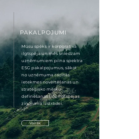
PAKALPOJUMI
Mūsu spēks ir korporatīvā
ilgtspēja un mēs sniedzam
uzņēmumiem pilna spektra
ESG pakalpojumus, sākot
no uzņēmuma radītās
ietekmes novērtēšanas un
stratēģisko mērķu
definēšanas līdz ilgtspējas
ziņojuma izstrādei.
Vairāk