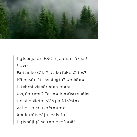
Ilgtspēja un ESG ir jaunais
"must
have"
.
Bet ar ko sākt? Uz ko fokusēties?
Kā novērtēt sasniegto? Un kādu
ietekmi vispār rada mans
uzņēmums? Tas nu ir mūsu spēks
un sirdslieta! Mēs palīdzēsim
vairot tava uzņēmuma
konkurētspēju, balstītu
ilgtspējīgā saimniekošanā!