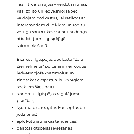
Tas ir tik aizraujoši – veidot sarunas,
kas izglīto un iedvesmo! Tāpēc
veidojam podkāstus, lai satiktos ar
interesantiem cilvēkiem un radītu
vērtīgu saturu, kas var būt noderīgs
atbalsts jums ilgtspējīgā
saimniekošanā.
Biznesa ilgtspējas podkāstā “Zaļā
Ziemeļmeita” pulcējam vienkopus
iedvesmojošākos zīmolus un
zinošākos ekspertus, lai kopīgiem
spēkiem šķetinātu:
skaidrotu ilgtspējas regulējumu
prasības;
šķetinātu sarežģītus konceptus un
jēdzienus;
aplūkotu jaunākās tendences;
dalītos ilgtspējas ieviešanas