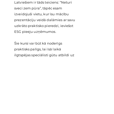
Latviešiem ir tāds teiciens: “Neturi
sveci zem pūra”, tāpēc esam
izveidojuši vietu, kur īsu mācību
prezentāciju veidā dalāmies ar savu
uzkrāto praktisko pieredzi, ieviešot
ESG pieeju uzņēmumos.
Šie kursi var būt kā noderīgs
praktisks palīgs, lai īsā laikā
ilgtspējas speciālisti gūtu atbildi uz
jautājumiem KO darīt un KĀ darīt.
Drīzumā