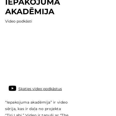
IEPAKOJUMA
AKADĒMIJA
Video podkāsti
Skaties video podkāstus
“Iepakojuma akadēmija” ir video
sērija, kas ir daļa no projekta
“Tīri.Labi.” Video ir tapuši ar “The