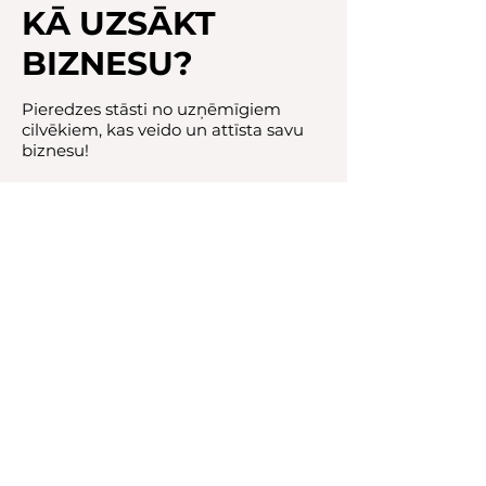
KĀ UZSĀKT
BIZNESU?
Pieredzes stāsti no uzņēmīgiem
cilvēkiem, kas veido un attīsta savu
biznesu!
Skaties video podkāstus