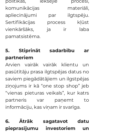
politikas, iekšējie procesi, 
komunikācijas materiāli, 
apliecinājumi par ilgtspēju. 
Sertifikācijas process kļūst 
vienkāršāks, ja ir laba 
pamatsistēma.
5. Stiprināt sadarbību ar 
partneriem
Arvien vairāk vairāk klientu un 
pasūtītāju prasa ilgtspējas datus no 
saviem piegādātājiem un ilgstpējas 
ziņojums ir kā “one stop shop” jeb 
“vienas pieturas veikals”, kur katrs 
partneris var paņemt to 
informāciju, kas viņam ir svarīga. 
6. Ātrāk sagatavot datu 
pieprasījumu investoriem un 