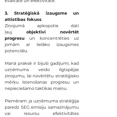
kvalitātē un efektivitātē.
3. Stratēģiskā izaugsme un 
attīstības fokuss
.
Ziņojumā apkopotie dati 
ļauj 
objektīvi novērtēt 
progresu
 un koncentrēties uz 
jomām ar lielāko izaugsmes 
potenciālu.
Manā praksē ir bijuši gadījumi, kad 
uzņēmums veido ilgtspējas 
ziņojumu, lai novērtētu stratēģisko 
mērķu īstenošanas progresu un 
nepieciešamo taktikas maiņu.
Piemēram: ja uzņēmuma stratēģija 
paredz SEG emisiju samazinājumu 
vai resursu efektivitātes 