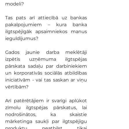
modeli?
Tas pats arī attiecībā uz bankas 
pakalpojumiem – kura banka 
ilgtspējīgāk apsaimniekos manus 
ieguldījumus?
Gados jaunie darba meklētāji 
izpētīs uzņēmuma ilgtspējas 
pārskata sadaļu par darbiniekiem 
un korporatīvās sociālās atbildības 
iniciatīvām - vai tas saskan ar viņu 
vērtībām?
Arī patērētājiem ir svarīgi aplūkot 
zīmolu ilgtspējas pārskatus, lai 
nodrošinātos, ka skaistie 
mārketinga saukļi par ilgtspējīgu 
produktu neatbilst tikai 