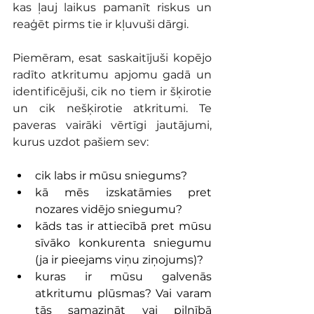
kas ļauj laikus pamanīt riskus un 
reaģēt pirms tie ir kļuvuši dārgi.
Piemēram, esat saskaitījuši kopējo 
radīto atkritumu apjomu gadā un 
identificējuši, cik no tiem ir šķirotie 
un cik nešķirotie atkritumi. Te 
paveras vairāki vērtīgi jautājumi, 
kurus uzdot pašiem sev:
cik labs ir mūsu sniegums?
kā mēs izskatāmies pret 
nozares vidējo sniegumu?
kāds tas ir attiecībā pret mūsu 
sīvāko konkurenta sniegumu 
(ja ir pieejams viņu ziņojums)?
kuras ir mūsu galvenās 
atkritumu plūsmas? Vai varam 
tās samazināt vai pilnībā 