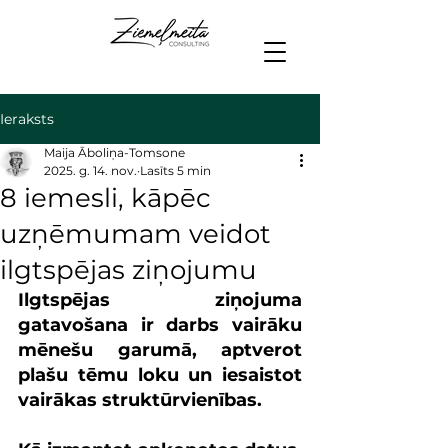
Ieraksts
Maija Āboliņa-Tomsone
2025. g. 14. nov.
Lasīts 5 min
8 iemesli, kāpēc
uzņēmumam veidot
ilgtspējas ziņojumu
Ilgtspējas ziņojuma 
gatavošana ir darbs vairāku 
mēnešu garumā, aptverot 
plašu tēmu loku un iesaistot 
vairākas struktūrvienības.