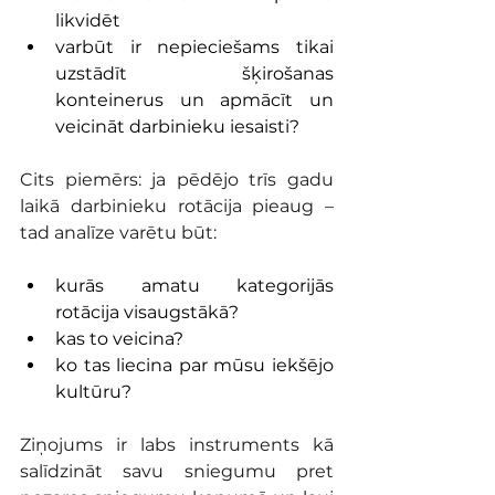
likvidēt
varbūt ir nepieciešams tikai 
uzstādīt šķirošanas 
konteinerus un apmācīt un 
veicināt darbinieku iesaisti?
Cits piemērs: ja pēdējo trīs gadu 
laikā darbinieku rotācija pieaug – 
tad analīze varētu būt:
kurās amatu kategorijās 
rotācija visaugstākā?
kas to veicina?
ko tas liecina par mūsu iekšējo 
kultūru?
Ziņojums ir labs instruments kā 
salīdzināt savu sniegumu pret 