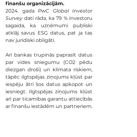
finanšu organizācijām.
2024. gada 
PwC Global Investor 
Survey
 dati rāda, ka 79 % investoru 
sagaida, ka uzņēmumi publiski 
atklāj savus ESG datus, pat ja tas 
nav juridiski obligāti.
Arī bankas trupinās paprasīt datus 
par vides sniegumu (CO2 pēdu 
diezgan droši) un klimata riskiem, 
tāpēc ilgtspējas ziņojums kļūst par 
iespēju ātri šos datus apkopot un 
iesniegt. Ilgtspējas ziņojums kļūst 
arī par ticamības garantu attiecībās 
ar finanšu iestādēm un partneriem.