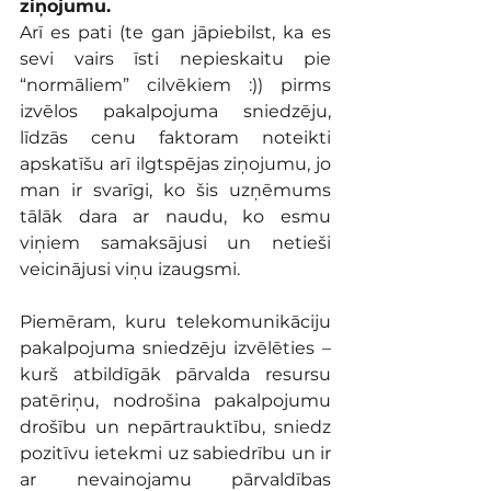
ziņojumu.
Arī es pati (te gan jāpiebilst, ka es 
sevi vairs īsti nepieskaitu pie 
“normāliem” cilvēkiem :)) pirms 
izvēlos pakalpojuma sniedzēju, 
līdzās cenu faktoram noteikti 
apskatīšu arī ilgtspējas ziņojumu, jo 
man ir svarīgi, ko šis uzņēmums 
tālāk dara ar naudu, ko esmu 
viņiem samaksājusi un netieši 
veicinājusi viņu izaugsmi.
Piemēram, kuru telekomunikāciju 
pakalpojuma sniedzēju izvēlēties – 
kurš atbildīgāk pārvalda resursu 
patēriņu, nodrošina pakalpojumu 
drošību un nepārtrauktību, sniedz 
pozitīvu ietekmi uz sabiedrību un ir 
ar nevainojamu pārvaldības 