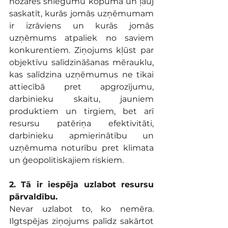
nozares sniegumu kopumā un ļauj 
saskatīt, kurās jomās uzņēmumam 
ir izrāviens un kurās jomās 
uzņēmums atpaliek no saviem 
konkurentiem. Ziņojums kļūst par 
objektīvu salīdzināšanas mērauklu, 
kas salīdzina uzņēmumus ne tikai 
attiecībā pret apgrozījumu, 
darbinieku skaitu, jauniem 
produktiem un tirgiem, bet arī 
resursu patēriņa efektivitāti, 
darbinieku apmierinātību un 
uzņēmuma noturību pret klimata 
un ģeopolitiskajiem riskiem.
2. Tā ir iespēja uzlabot resursu 
pārvaldību.
Nevar uzlabot to, ko nemēra. 
Ilgtspējas ziņojums palīdz sakārtot 