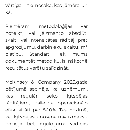
vērtīga – tie nosaka, kas jāmēra un 
kā. 
Piemēram, metodoloģijas var 
noteikt, vai jāizmanto absolūti 
skaitļi vai intensitātes rādītāji pret 
apgrozījumu, darbinieku skaitu, m² 
platību. Standarti liek mums 
dokumentēt metodiku, lai nākotnē 
rezultātus varētu salīdzināt.
McKinsey & Company 2023.gada 
pētījumā secināja, ka uzņēmumi, 
kas regulāri seko ilgtspējas 
rādītājiem, palielina operacionālo 
efektivitāti par 5-10%. Tas nozīmē, 
ka ilgtspējas ziņošana nav izmaksu 
pozīcija, bet ieguldījums vadības 