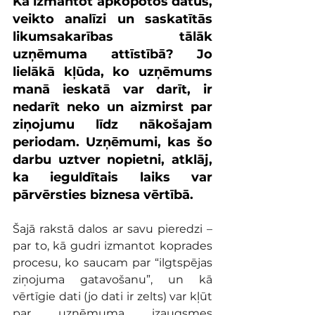
Kā izmantot apkopotos datus, 
veikto analīzi un saskatītās 
likumsakarības tālāk 
uzņēmuma attīstībā? Jo 
lielākā kļūda, ko uzņēmums 
manā ieskatā var darīt, ir 
nedarīt neko un aizmirst par 
ziņojumu līdz nākošajam 
periodam. Uzņēmumi, kas šo 
darbu uztver nopietni, atklāj, 
ka ieguldītais laiks var 
pārvērsties biznesa vērtībā.
Šajā rakstā dalos ar savu pieredzi – 
par to, kā gudri izmantot koprades 
procesu, ko saucam par “ilgtspējas 
ziņojuma gatavošanu”, un kā 
vērtīgie dati (jo dati ir zelts) var kļūt 
par uzņēmuma izaugsmes 