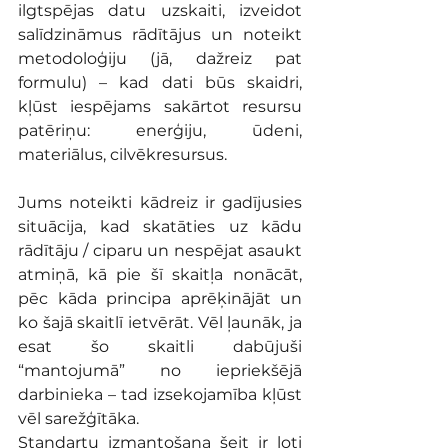
ilgtspējas datu uzskaiti, izveidot 
salīdzināmus rādītājus un noteikt 
metodoloģiju (jā, dažreiz pat 
formulu) – kad dati būs skaidri, 
kļūst iespējams sakārtot resursu 
patēriņu: enerģiju, ūdeni, 
materiālus, cilvēkresursus.
Jums noteikti kādreiz ir gadījusies 
situācija, kad skatāties uz kādu 
rādītāju / ciparu un nespējat asaukt 
atmiņā, kā pie šī skaitļa nonācāt, 
pēc kāda principa aprēķinājāt un 
ko šajā skaitlī ietvērāt. Vēl ļaunāk, ja 
esat šo skaitli dabūjuši 
“mantojumā” no iepriekšējā 
darbinieka – tad izsekojamība kļūst 
vēl sarežģītāka.
Standartu izmantošana šeit ir ļoti 