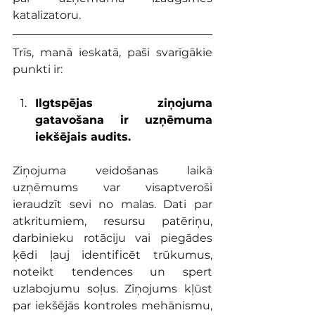
katalizatoru.
Trīs, manā ieskatā, paši svarīgākie 
punkti ir:
Ilgtspējas ziņojuma 
gatavošana ir uzņēmuma 
iekšējais audits. 
Ziņojuma veidošanas laikā 
uzņēmums var visaptveroši 
ieraudzīt sevi no malas. Dati par 
atkritumiem, resursu patēriņu, 
darbinieku rotāciju vai piegādes 
ķēdi ļauj identificēt trūkumus, 
noteikt tendences un spert 
uzlabojumu soļus. Ziņojums kļūst 
par iekšējās kontroles mehānismu, 