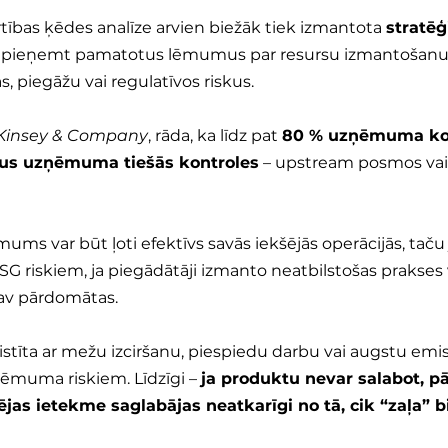
tības ķēdes analīze arvien biežāk tiek izmantota 
stratēģ
dz pieņemt pamatotus lēmumus par resursu izmantošanu u
s, piegāžu vai regulatīvos riskus.
Kinsey & Company
, rāda, ka līdz pat 
80 % uzņēmuma kop
pus uzņēmuma tiešās kontroles
 – upstream posmos vai
ums var būt ļoti efektīvs savās iekšējās operācijās, taču
G riskiem, ja piegādātāji izmanto neatbilstošas prakses 
nav pārdomātas.
aistīta ar mežu izciršanu, piespiedu darbu vai augstu emisi
zņēmuma riskiem. Līdzīgi – 
ja produktu nevar salabot, pā
spējas ietekme saglabājas neatkarīgi no tā, cik “zaļa” 