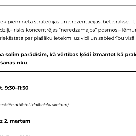
iek pieminēta stratēģijās un prezentācijās, bet praksē:– t
 dziļi,– risks koncentrējas “neredzamajos” posmos,– lēmu
iekšstata par plašāku ietekmi uz vidi un sabiedrību visā 
pa solim parādīsim, kā vērtības ķēdi izmantot kā prak
šanas rīku
.
t. 9:30–11:30
precizēta atbilstoši dalībnieku skaitam)
dz 2. martam