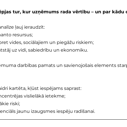
lēpjas tur, kur uzņēmums rada vērtību – un par kādu 
nalīze ļauj ieraudzīt:
anto resursus;
 pret vides, sociālajiem un piegāžu riskiem;
atstāj uz vidi, sabiedrību un ekonomiku.
ņēmuma darbības pamats un savienojošais elements starp
kaidri kartēta, kļūst iespējams saprast:
ncentrējas vislielākā ietekme;
ākie riski;
tenciāls jaunu izaugsmes iespēju radīšanai.