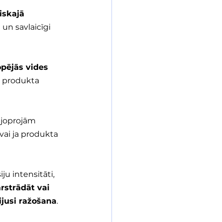
iskajā 
n savlaicīgi 
ējās vides 
 produkta 
 joprojām 
vai ja produkta 
ju intensitāti, 
rstrādāt vai 
bijusi ražošana
.