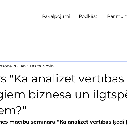
Pakalpojumi
Podkāsti
Par mu
omsone
28. janv.
Lasīts 3 min
 "Kā analizēt vērtības
iem biznesa un ilgtsp
em?"
nes mācību semināru “Kā analizēt vērtības ķēdi 