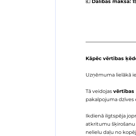
💶 
Dalības maksa: 
Kāpēc vērtības ķēde
Uzņēmuma lielākā iete
Tā veidojas 
vērtības
pakalpojuma dzīves 
Ikdienā ilgtspēja jop
atkritumu šķirošanu v
nelielu daļu no kopē