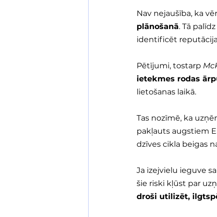
Nav nejaušība, ka vēr
plānošanā
. Tā palī
identificēt reputācija
Pētījumi, tostarp
 Mc
ietekmes rodas ār
lietošanas laikā.
Tas nozīmē, ka uzņēm
pakļauts augstiem ES
dzīves cikla beigas 
Ja izejvielu ieguve s
šie riski kļūst par u
droši utilizēt, ilgt