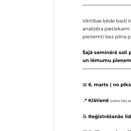
Vērtības ķēde bieži t
analizēta pietiekami
pieņemti bez pilna pr
Šajā seminārā soli 
un lēmumu pieņem
📅 
6. marts | no plks
📍 
Klātienē
(vieta tiks 
📝 
Reģistrēšanās lī