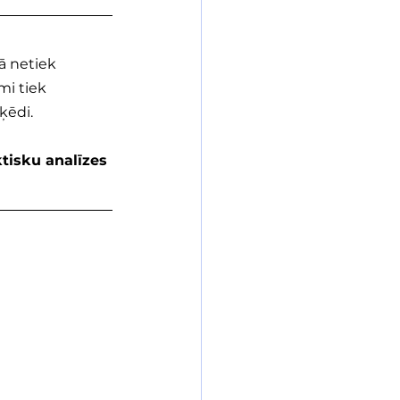
ā netiek 
mi tiek 
ķēdi.
tisku analīzes 