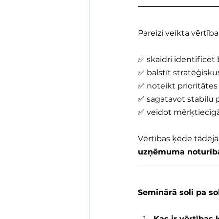
Pareizi veikta vērtība
✅ skaidri identificēt
✅ balstīt stratēģis
✅ noteikt prioritātes
✅ sagatavot stabilu
✅ veidot mērķtiecīg
Vērtības ķēde tādējā
uzņēmuma noturības
Seminārā soli pa so
Kas ir vērtības