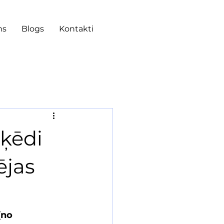
ms
Blogs
Kontakti
 ķēdi
ējas
(no 