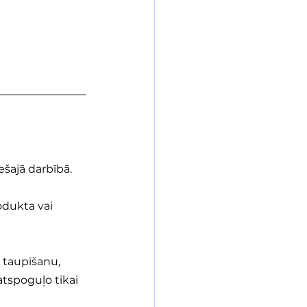
ešajā darbībā.
odukta vai 
a taupīšanu, 
atspoguļo tikai 