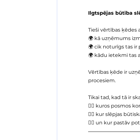
Ilgtspējas būtība s
Tieši vērtības ķēdes a
🌍 kā uzņēmums izm
🌍 cik noturīgs tas ir
🌍 kādu ietekmi tas 
Vērtības ķēde ir uz
procesiem. 
Tikai tad, kad tā ir s
👉🏻 kuros posmos ko
👉🏻 kur slēpjas būtisk
👉🏻 un kur pastāv po