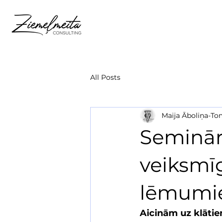
All Posts
Maija Āboliņa-T
Seminārs
veiksmīg
lēmumi
Aicinām uz klātie