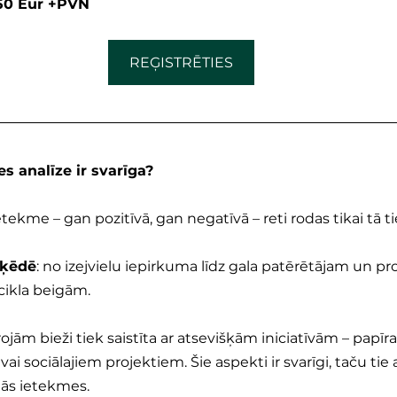
150 Eur +PVN
REĢISTRĒTIES
s analīze ir svarīga?
kme – gan pozitīvā, gan negatīvā – reti rodas tikai tā ti
 ķēdē
: no izejvielu iepirkuma līdz gala patērētājam un pr
cikla beigām.
rojām bieži tiek saistīta ar atsevišķām iniciatīvām – papīr
ai sociālajiem projektiem. Šie aspekti ir svarīgi, taču tie 
jās ietekmes.