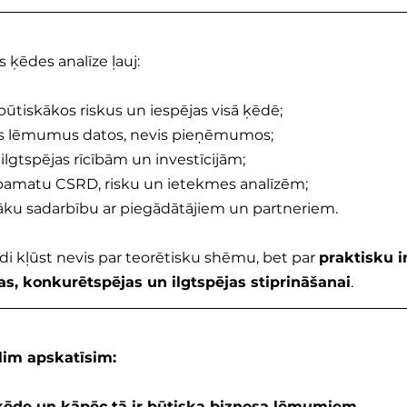
s ķēdes analīze ļauj:
 būtiskākos riskus un iespējas visā ķēdē;
kus lēmumus datos, nevis pieņēmumos;
 ilgtspējas rīcībām un investīcijām;
 pamatu CSRD, risku un ietekmes analīzēm;
āku sadarbību ar piegādātājiem un partneriem.
di kļūst nevis par teorētisku shēmu, bet par 
praktisku 
, konkurētspējas un ilgtspējas stiprināšanai
.
lim apskatīsim:
 ķēde un kāpēc tā ir būtiska biznesa lēmumiem